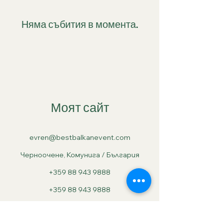
Няма събития в момента.
Моят сайт
evren@bestbalkanevent.com
Черноочене, Комунига / България
+359 88 943 9888
+359 88 943 9888