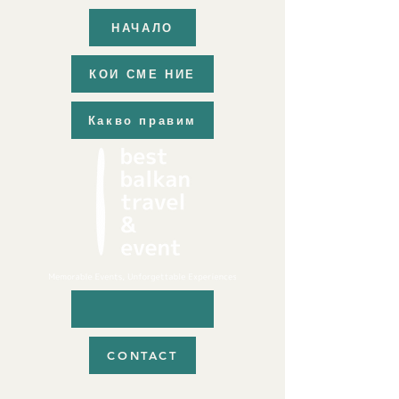
НАЧАЛО
КОИ СМЕ НИЕ
Какво правим
CONTACT