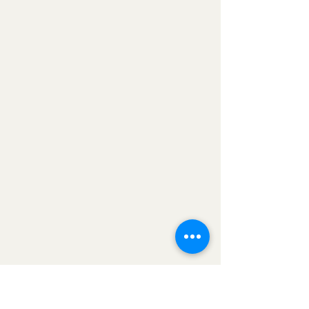
Създаване на
спомени