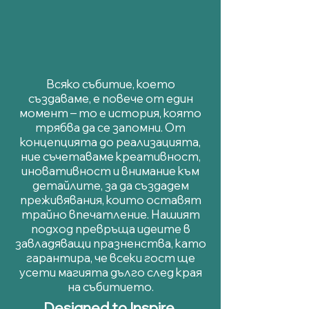
Всяко събитие, което
създаваме, е повече от един
момент – то е история, която
трябва да се запомни. От
концепцията до реализацията,
ние съчетаваме креативност,
иновативност и внимание към
детайлите, за да създадем
преживявания, които оставят
трайно впечатление. Нашият
подход превръща идеите в
завладяващи празненства, като
гарантира, че всеки гост ще
усети магията дълго след края
на събитието.
Designed to Inspire,