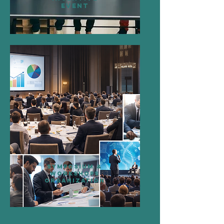
Event
Symposıum &
workshops
ORGANIZATION