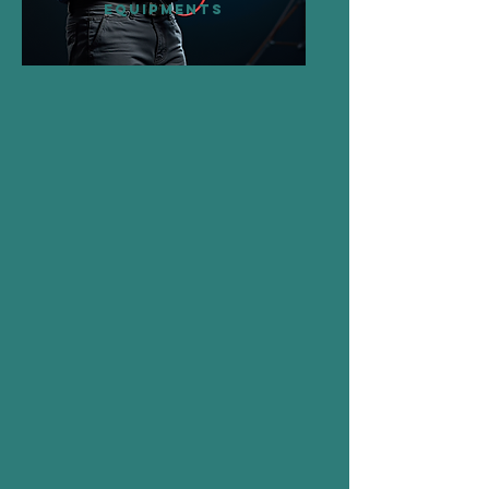
EQUIPMENTS
Заснемане на специални
моменти